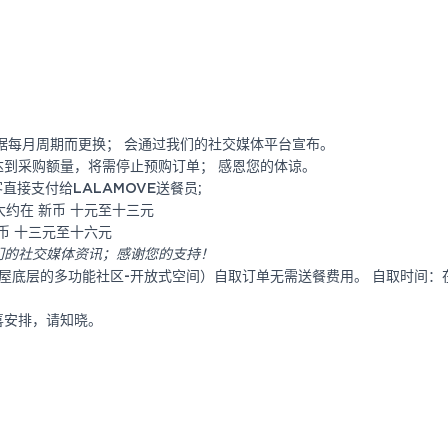
据每月周期而更换；
会通过我们的社交媒体平台宣布。
到采购额量，将需停止预购订单； 感恩您的体谅。
直接支付给LALAMOVE送餐员;
约在 新币 十元至十三元
币 十三元至十六元
们的社交媒体资讯；感谢您的支持！
Rise（组屋底层的多功能社区-开放式空间）自取订单无需送餐费用。 自取时
喜安排，请知晓。