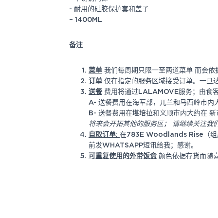
- 耐用的硅胶保护套和盖子
–
1400ML
备注
菜单
我们每周期只限一至两道菜单
而会依
订单
仅在指定的服务区域接受订单。一旦达
送餐
费用将通过LALAMOVE服务；由食客
A-
送餐费用在海军部，兀兰和马西岭市内大
B-
送餐费用在堪培拉和义顺市内大约在 新
将来会开拓其他的服务区； 请继续关注我
自取订单:
在783E Woodlands 
前发WHATSAPP短讯给我；感谢。
可重复使用的外带饭盒
颜色依据存货而随