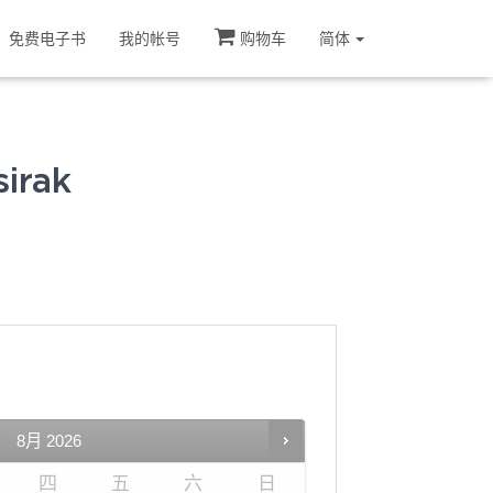
免费电子书
我的帐号
购物车
简体
irak
8月
2026
四
五
六
日