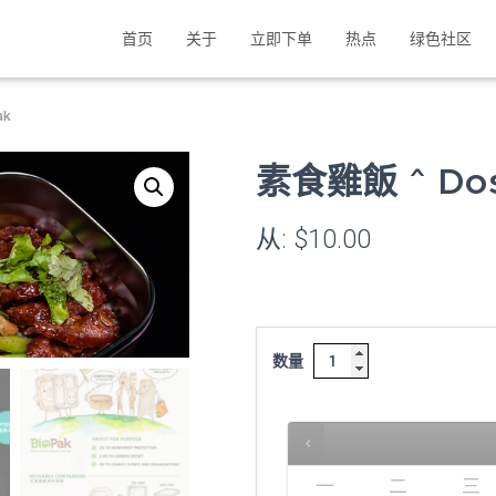
首页
关于
立即下单
热点
绿色社区
ak
素食雞飯 ^ Dos
从:
$
10.00
数量
一
二
三